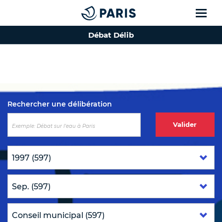
Débat Délib
Top of the page
Rechercher une délibération
Valider