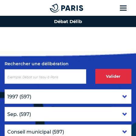
Débat Délib
Top of the page
Rechercher une délibération
Valider