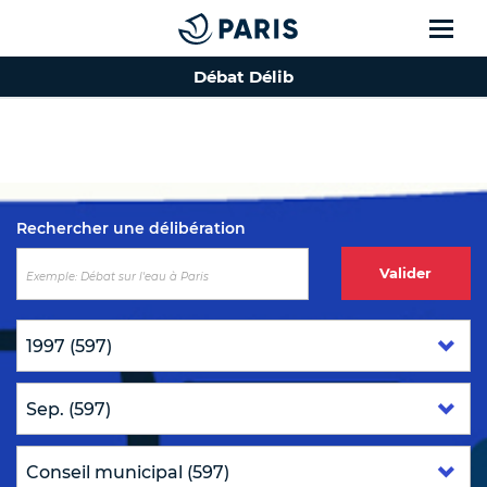
Débat Délib
Top of the page
Rechercher une délibération
Valider