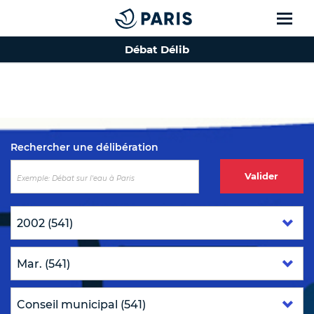
Débat Délib
Top of the page
Rechercher une délibération
Valider