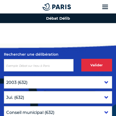
Débat Délib
Top of the page
Rechercher une délibération
Valider