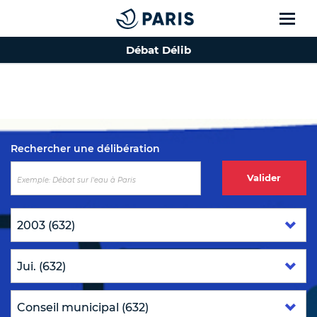
Débat Délib
Top of the page
Rechercher une délibération
Valider