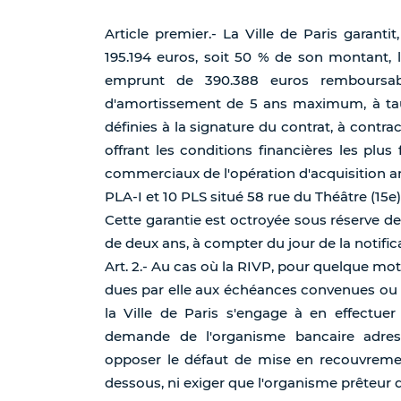
Article premier.- La Ville de Paris garanti
195.194 euros, soit 50 % de son montant, l
emprunt de 390.388 euros remboursa
d'amortissement de 5 ans maximum, à taux
définies à la signature du contrat, à contr
offrant les conditions financières les plu
commerciaux de l'opération d'acquisition 
PLA-I et 10 PLS situé 58 rue du Théâtre (15e)
Cette garantie est octroyée sous réserve de
de deux ans, à compter du jour de la notific
Art. 2.- Au cas où la RIVP, pour quelque mot
dues par elle aux échéances convenues ou d
la Ville de Paris s'engage à en effectue
demande de l'organisme bancaire adress
opposer le défaut de mise en recouvremen
dessous, ni exiger que l'organisme prêteur d