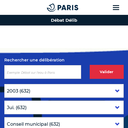
Débat Délib
Top of the page
Rechercher une délibération
Valider