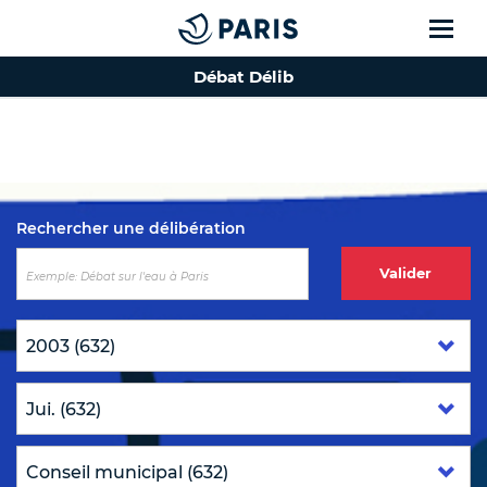
Débat Délib
Top of the page
Rechercher une délibération
Valider