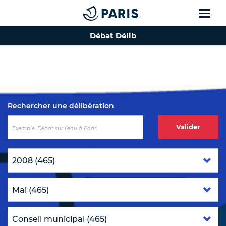
Débat Délib
Top of the page
Rechercher une délibération
Valider