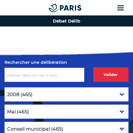
Débat Délib
Top of the page
Rechercher une délibération
Valider