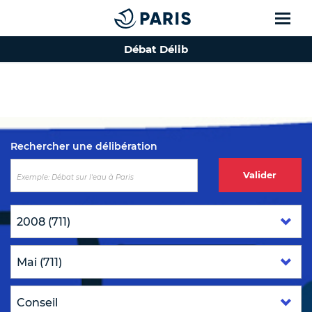
Débat Délib
Top of the page
Rechercher une délibération
Valider