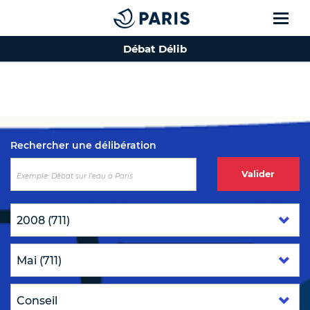
Débat Délib
Top of the page
Rechercher une délibération
Valider