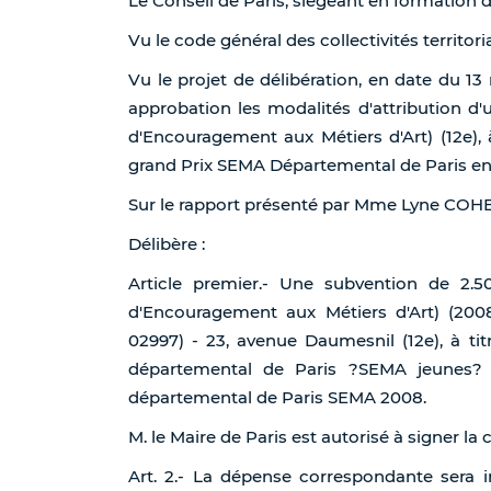
Le Conseil de Paris, siégeant en formation 
Vu le code général des collectivités territoria
Vu le projet de délibération, en date du 1
approbation les modalités d'attribution d'u
d'Encouragement aux Métiers d'Art) (12e), à
grand Prix SEMA Départemental de Paris en
Sur le rapport présenté par Mme Lyne COH
Délibère :
Article premier.- Une subvention de 2.50
d'Encouragement aux Métiers d'Art) (200
02997) - 23, avenue Daumesnil (12e), à tit
départemental de Paris ?SEMA jeunes? 
départemental de Paris SEMA 2008.
M. le Maire de Paris est autorisé à signer l
Art. 2.- La dépense correspondante sera i