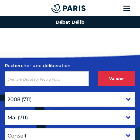
Débat Délib
Top of the page
Rechercher une délibération
Valider