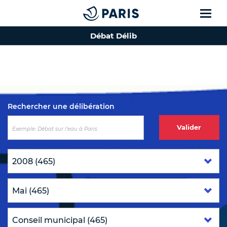
Débat Délib
Top of the page
Rechercher une délibération
Valider