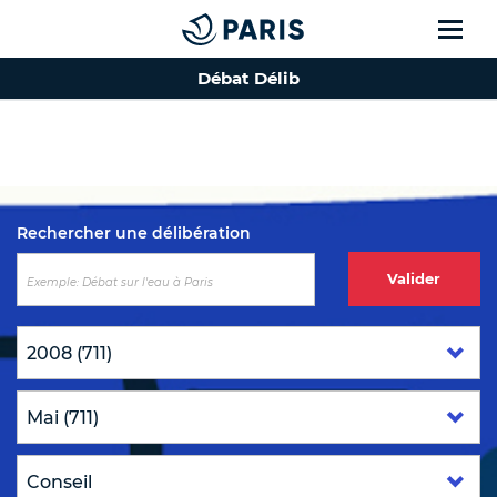
Débat Délib
Top of the page
Rechercher une délibération
Valider