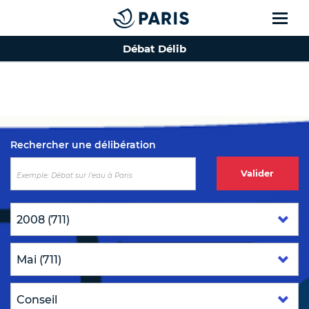
Débat Délib
Top of the page
Rechercher une délibération
Valider