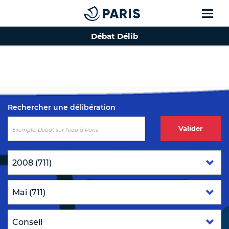
Débat Délib
Top of the page
Rechercher une délibération
Valider