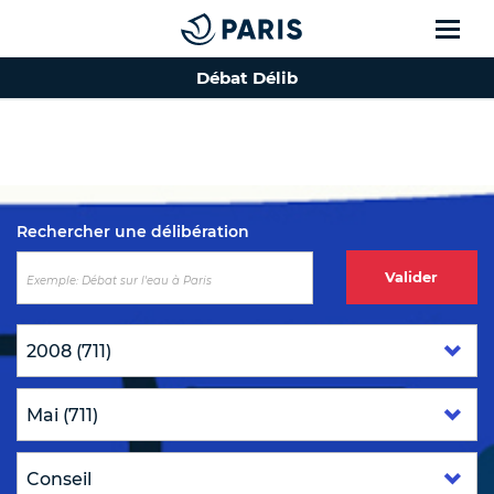
Débat Délib
Top of the page
Rechercher une délibération
Valider