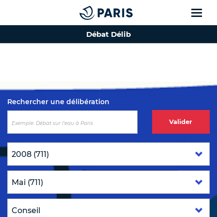
Débat Délib
Top of the page
Rechercher une délibération
Valider