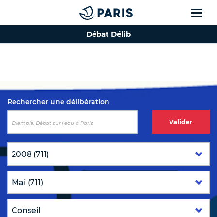
Débat Délib
Top of the page
Rechercher une délibération
Valider