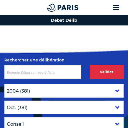
Débat Délib
Top of the page
Rechercher une délibération
Valider