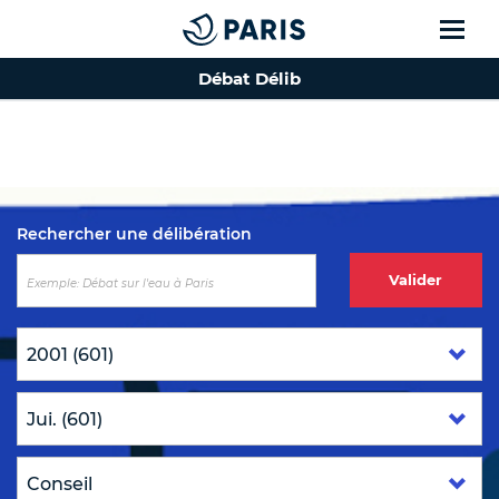
Débat Délib
Top of the page
Rechercher une délibération
Valider