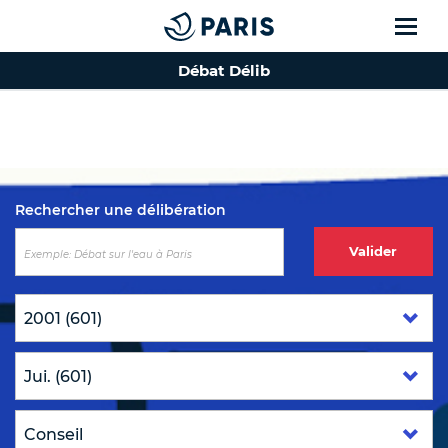
Débat Délib
Top of the page
Rechercher une délibération
Valider