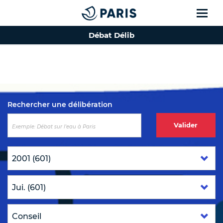
Débat Délib
Top of the page
Rechercher une délibération
Valider