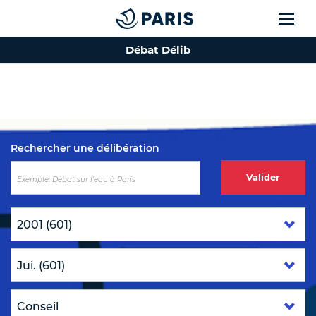
Débat Délib
Top of the page
Rechercher une délibération
Valider