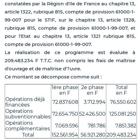
constatées par la Région d'Ile de France au chapitre 13,
article 1322, rubrique 815, compte de provision 61000-1-
99-007 pour le STIF, sur le chapitre 13, article 1328,
rubrique 815, compte de provision 61000-1-99-007, et
pour l'Etat au chapitre 13, article 1321 rubrique 815,
compte de provision 61000-1-99-007.
La réalisation de ce programme est évaluée à
209.483.234 F T.T.C. non compris les frais de maîtrise
d'ouvrage et de maîtrise d'?uvre.
Ce montant se décompose comme suit :
1ère phase
2e phase
Total
en F
en F
en F
Opérations déjà
72.837.608
3.712.994
76.550.602
financées
Opérations
72.654.750
52.426.500
125.081.250
subventionnables
Opérations
7.069.596
781.786
7.851.382
complémentaires
Total
152.561.954
56.921.280
209.483.234