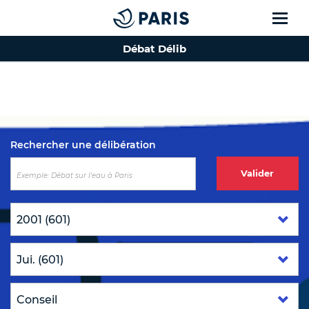
Débat Délib
Top of the page
Rechercher une délibération
Valider