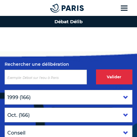
Débat Délib
Top of the page
Rechercher une délibération
Valider