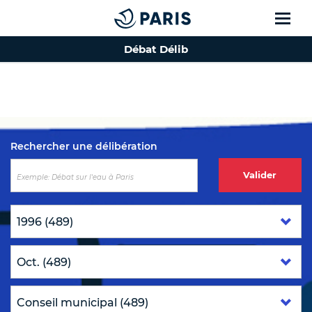
Débat Délib
Top of the page
Rechercher une délibération
Valider