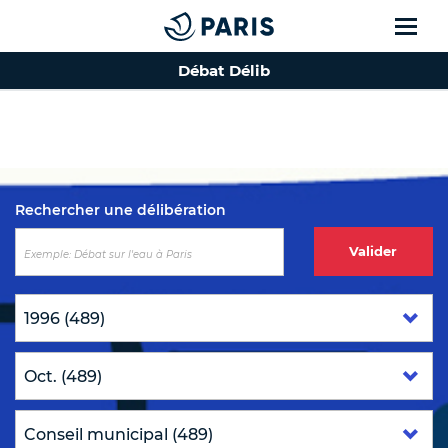
Débat Délib
Top of the page
Rechercher une délibération
Valider