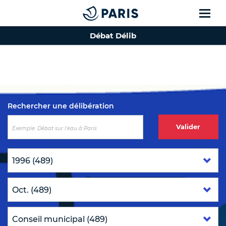
Débat Délib
Top of the page
Rechercher une délibération
Valider