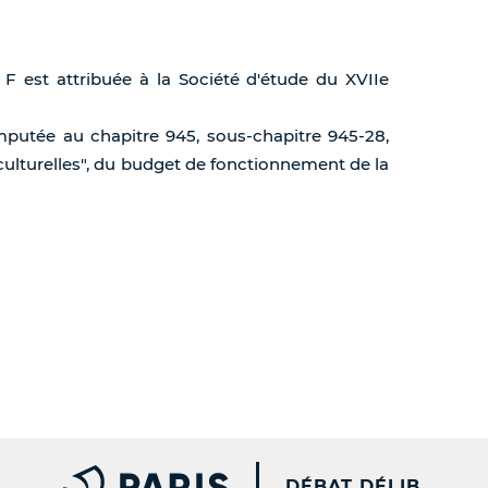
 F est attribuée à la Société d'étude du XVIIe
mputée au chapitre 945, sous-chapitre 945-28,
s culturelles", du budget de fonctionnement de la
PARIS.FR [NEW WINDOW
DÉBAT DÉLIB