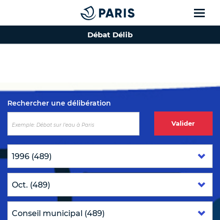
Débat Délib
Top of the page
Rechercher une délibération
Valider