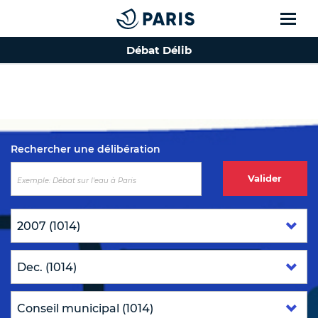
Débat Délib
Top of the page
Rechercher une délibération
Valider