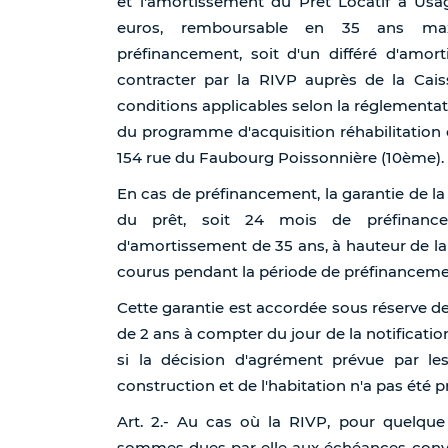
et l'amortissement du Prêt Locatif à U
euros, remboursable en 35 ans maxi
préfinancement, soit d'un différé d'amo
contracter par la RIVP auprès de la Cai
conditions applicables selon la réglementa
du programme d'acquisition réhabilitation
154 rue du Faubourg Poissonnière (10ème).
En cas de préfinancement, la garantie de la 
du prêt, soit 24 mois de préfinanc
d'amortissement de 35 ans, à hauteur de l
courus pendant la période de préfinancemen
Cette garantie est accordée sous réserve de
de 2 ans à compter du jour de la notificatio
si la décision d'agrément prévue par le
construction et de l'habitation n'a pas été p
Art. 2.- Au cas où la RIVP, pour quelque
sommes dues par elle aux échéances conven