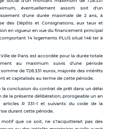
sage Social d'un montant maximum de 728.331
mum, éventuellement assorti soit d'un
rtissement d'une durée maximale de 2 ans, à
sse des Dépôts et Consignations, aux taux et
tion en vigueur en vue du financement principal
 comportant 14 logements PLUS situé 146 ter à
Ville de Paris est accordée pour la durée totale
ement au maximum suivis d'une période
a somme de 728.331 euros, majorée des intérêts
t et capitalisés au terme de cette période.
 la conclusion du contrat de prêt dans un délai
n de la présente délibération, prorogeable un an
s articles R 331-1 et suivants du code de la
rise durant cette période.
 motif que ce soit, ne s?acquitterait pas des
ues ou des intérêts moratoires qu'elle aurait