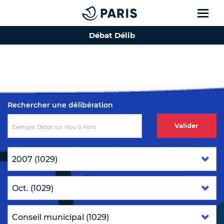
Débat Délib
Top of the page
Rechercher une délibération
Valider