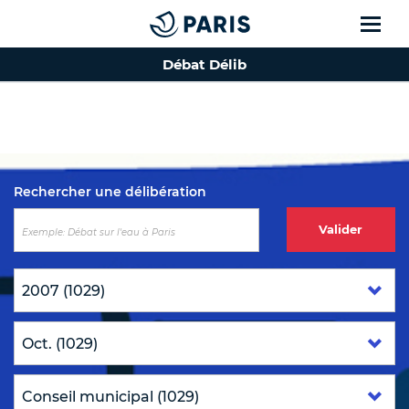
Débat Délib
Top of the page
Rechercher une délibération
Valider