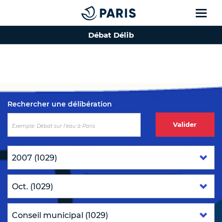
Débat Délib
Top of the page
Rechercher une délibération
Valider