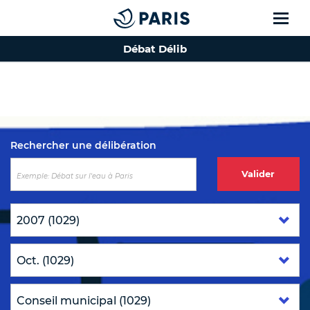
Débat Délib
Top of the page
Rechercher une délibération
Valider