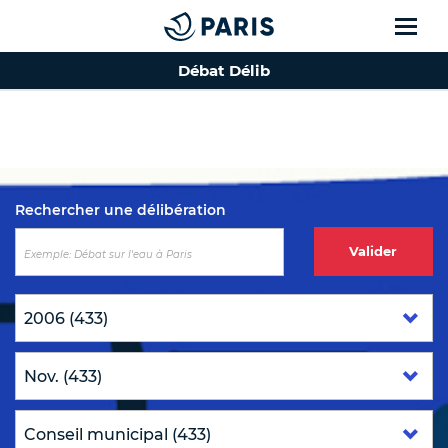
Débat Délib
Top of the page
Rechercher une délibération
Valider