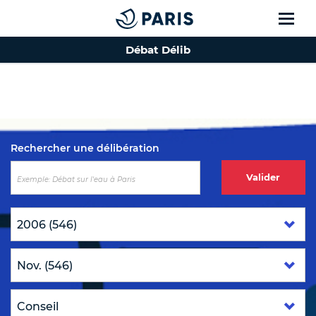
Débat Délib
Top of the page
Rechercher une délibération
Valider