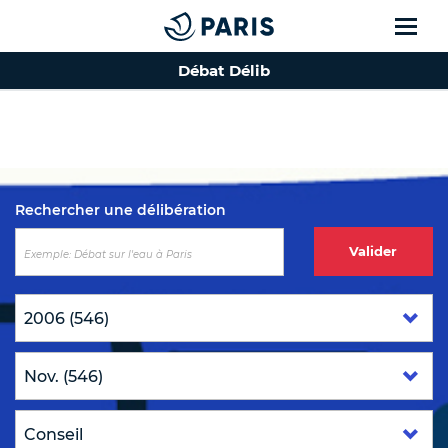
Débat Délib
Top of the page
Rechercher une délibération
Valider