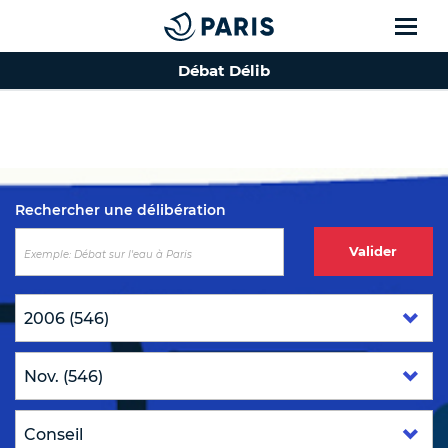
Débat Délib
Top of the page
Rechercher une délibération
Valider