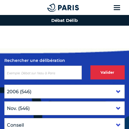
Débat Délib
Top of the page
Rechercher une délibération
Valider