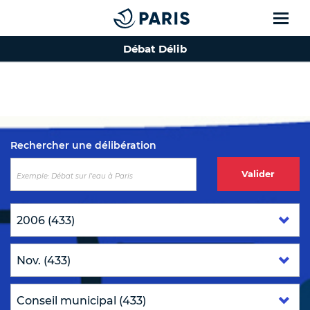
Débat Délib
Top of the page
Rechercher une délibération
Valider