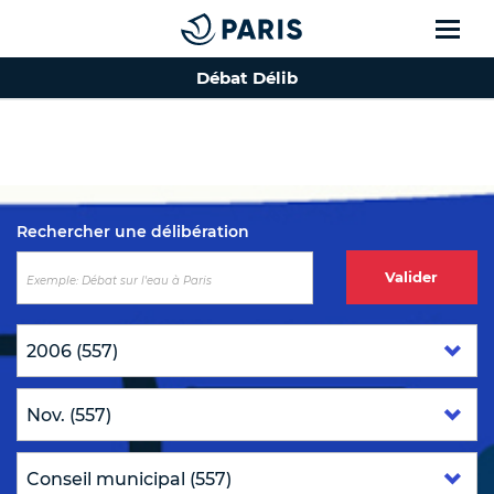
Débat Délib
Top of the page
Rechercher une délibération
Valider