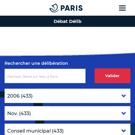
Débat Délib
Top of the page
Rechercher une délibération
Valider