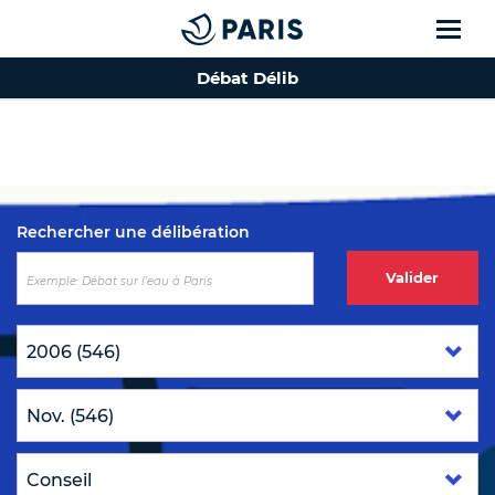
Débat Délib
Top of the page
Rechercher une délibération
Valider