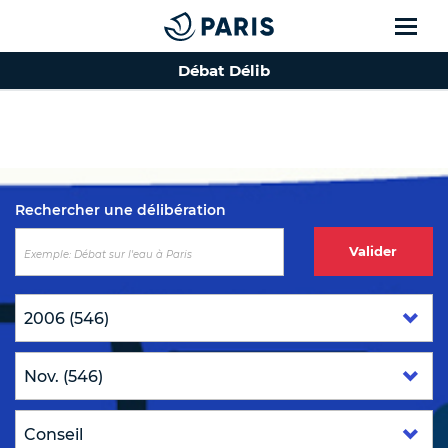
Débat Délib
Top of the page
Rechercher une délibération
Valider